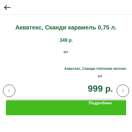
Акватекс, Сканди карамель 0,75 л.
349
р.
шт
Акватекс, Сканди топленое молоко 2,5
шт
999
р.
Подробнее