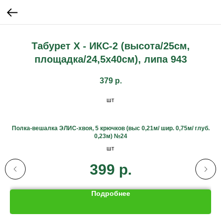
Табурет X - ИКС-2 (высота/25см,
площадка/24,5х40см), липа 943
379
р.
шт
Полка-вешалка ЭЛИС-хвоя, 5 крючков (выс 0,21м/ шир. 0,75м/ глуб.
0,23м) №24
шт
399
р.
Подробнее