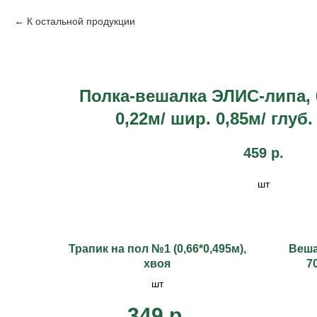
К остальной продукции
Полка-вешалка ЭЛИС-липа, 
0,22м/ шир. 0,85м/ глуб
459
р.
шт
Трапик на пол №1 (0,66*0,495м),
Веша
хвоя
7
шт
349
р.