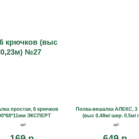
6 крючков (выс
. 0,23м) №27
лка простая, 6 крючков
Полка-вешалка АЛЕКС, 3
00*68*11мм ЭКСПЕРТ
(выс 0,48м/ шир. 0,5м/ 
0,2м), хвоя №47/10
шт
шт
169
р.
649
р.