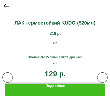
ЛАК термостойкий KUDO (520мл)
219
р.
шт
AL
Эмаль ПФ-115 синий 0.8кг/ Царицыно
Л
шт
129
р.
Подробнее