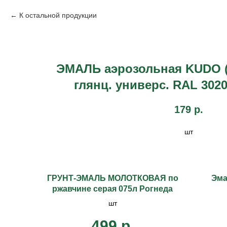
К остальной продукции
ЭМАЛЬ аэрозольная KUDO (
глянц. универс. RAL 3020
179
р.
шт
ГРУНТ-ЭМАЛЬ МОЛОТКОВАЯ по
Эма
ржавчине серая 075л Рогнеда
шт
499
р.