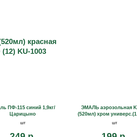
520мл) красная
 (12) KU-1003
ль ПФ-115 синий 1,9кг/
ЭМАЛЬ аэрозольная 
Царицыно
(520мл) хром универс.(1
1027
шт
шт
249
р.
199
р.