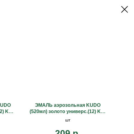
KUDO
ЭМАЛЬ аэрозольная KUDO
2) KU-
(520мл) золото универс.(12) KU-
1028
шт
209
р.