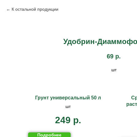
К остальной продукции
Удобрин-Диаммофос
69
р.
шт
Грунт универсальный 50 л
Ср
рас
шт
249
р.
Подробнее