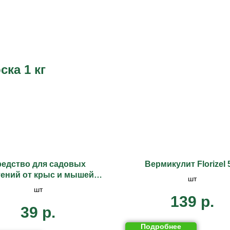
ка 1 кг
едство для садовых
Вермикулит Florizel 
тений от крыс и мышей
шт
Super Cat 100 г
шт
139
р.
39
р.
Подробнее