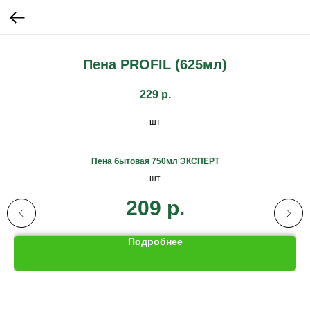
Пена PROFIL (625мл)
229
р.
шт
Пена бытовая 750мл ЭКСПЕРТ
шт
209
р.
Подробнее