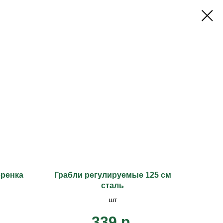
еренка
Грабли регулируемые 125 см
сталь
шт
339
р.