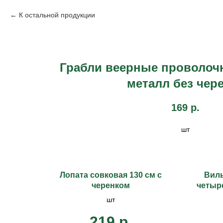
К остальной продукции
Грабли веерные проволочн
металл без чер
169
р.
шт
Лопата совковая 130 см с
Вил
черенком
четыре
шт
219
р.