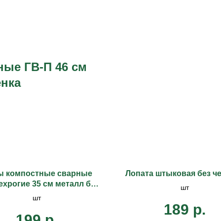
ые ГВ-П 46 см
енка
ы компостные сварные
Лопата штыковая без ч
хрогие 35 см металл без
шт
черенка
шт
189
р.
199
р.