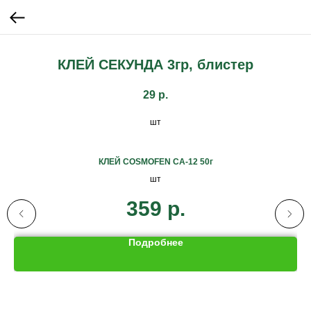
КЛЕЙ СЕКУНДА 3гр, блистер
29
р.
шт
КЛЕЙ COSMOFEN СА-12 50г
шт
359
р.
Подробнее