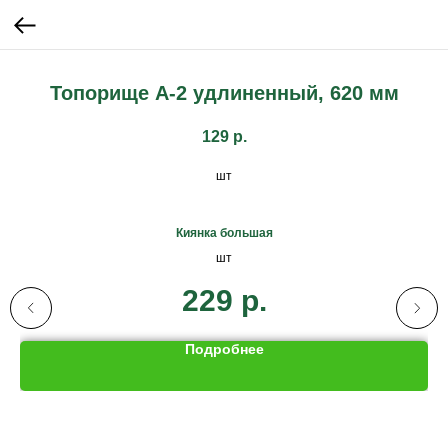
Топорище А-2 удлиненный, 620 мм
129
р.
шт
Киянка большая
шт
229
р.
Подробнее