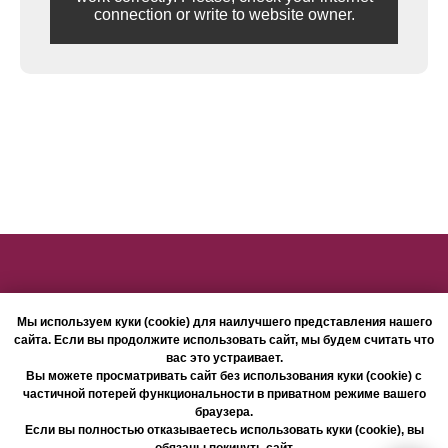
connection or write to website owner.
Мы используем куки (cookie) для наилучшего представления нашего
сайта. Если вы продолжите использовать сайт, мы будем считать что
2025
ИП Краснова Татьяна Васильевна
вас это устраивает.
*Вся информация представленная на сайте по наличию и ценам, не
Вы можете просматривать сайт без использования куки (cookie) с
является публичной офертой.
частичной потерей функциональности в приватном режиме вашего
Политика конфиденциальности
браузера.
Если вы полностью отказываетесь использовать куки (cookie), вы