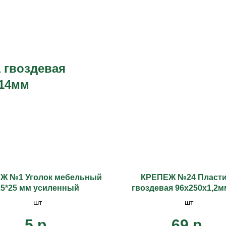
 гвоздевая
 14мм
Ж №1 Уголок мебельный
КРЕПЕЖ №24 Пласт
25*25 мм усиленный
гвоздевая 96х250х1,2м
14мм оц.
шт
шт
5
р.
69
р.