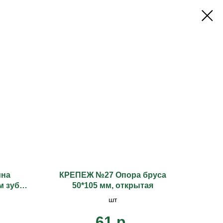
ина
КРЕПЕЖ №27 Опора бруса
м зуб
50*105 мм, открытая
шт
61
р.