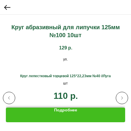
Круг абразивный для липучки 125мм
№100 10шт
129
р.
уп.
Круг лепестковый торцевой 125*22,23мм №40 //Луга
шт
110
р.
Подробнее