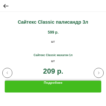
Сайтекс Classic палисандр 3л
599
р.
шт
Сайтекс Classic махагон 1л
шт
209
р.
Подробнее