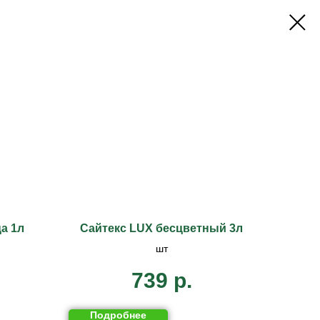
а 1л
Сайтекс LUX бесцветный 3л
шт
739
р.
Подробнее