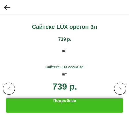
Сайтекс LUX орегон 3л
739
р.
шт
Сайтекс LUX сосна 3л
шт
739
р.
Подробнее